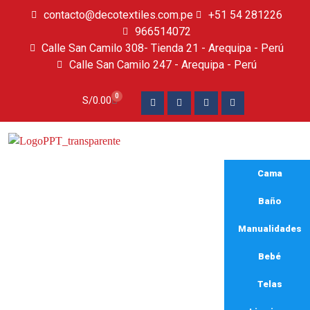
contacto@decotextiles.com.pe
+51 54 281226
966514072
Calle San Camilo 308- Tienda 21 - Arequipa - Perú
Calle San Camilo 247 - Arequipa - Perú​
0
S/
0.00
Cama
Baño
Manualidades
Bebé
sabanas king size
Telas