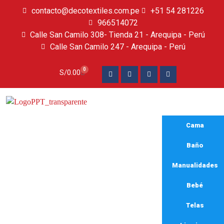
contacto@decotextiles.com.pe
+51 54 281226
966514072
Calle San Camilo 308- Tienda 21 - Arequipa - Perú
Calle San Camilo 247 - Arequipa - Perú​
0
S/
0.00
Cama
Baño
Manualidades
Bebé
Pesados
Telas