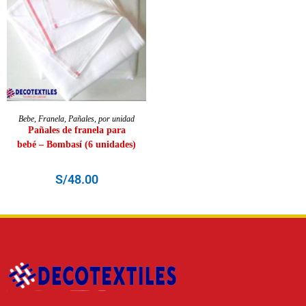
AÑADIR AL CARRITO
Bebe
,
Franela
,
Pañales
,
por unidad
Pañales de franela para
bebé – Bombasí (6 unidades)
S/
48.00