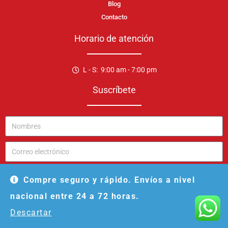
Blog
Contacto
Horario de atención
L - S: 9:00 am - 7:00 pm
Suscríbete
ENVIAR
Compre seguro y rápido. Envíos a nivel
nacional entre 24 a 72 horas.
Descartar
Decotexiles Perú S.A.C. - 2025