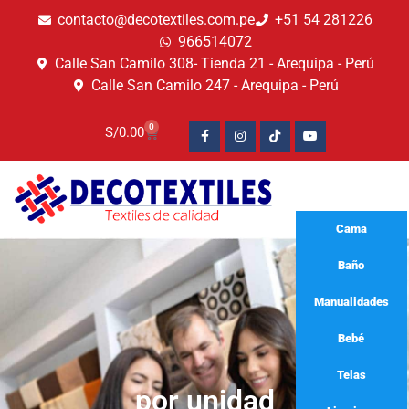
contacto@decotextiles.com.pe
+51 54 281226
966514072
Calle San Camilo 308- Tienda 21 - Arequipa - Perú
Calle San Camilo 247 - Arequipa - Perú​
0
S/
0.00
Cama
Baño
Manualidades
Bebé
Telas
por unidad