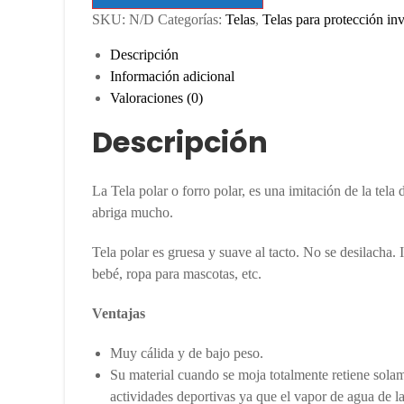
de
SKU:
N/D
Categorías:
Telas
,
Telas para protección in
ancho)
-
Descripción
por
Información adicional
metro
Valoraciones (0)
cantidad
Descripción
La Tela polar o forro polar, es una imitación de la tel
abriga mucho.
tela polar forro polar tela para frazadas t
Tela polar es gruesa y suave al tacto. No se desilacha. 
bebé, ropa para mascotas, etc.
tela polar forro polar tel
Ventajas
tela polar forro polar tela para frazadas te
Muy cálida y de bajo peso.
Su material cuando se moja totalmente retiene solam
actividades deportivas ya que el vapor de agua de la