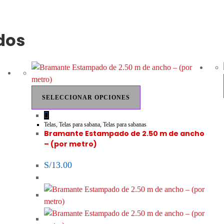
dos
Este
SELECCIONAR OPCIONES
producto
tiene
múltiples
Telas
,
Telas para sabana
,
Telas para sabanas
Bramante Estampado de 2.50 m de ancho
variantes.
– (por metro)
Las
opciones
S/
13.00
se
pueden
elegir
en
la
página