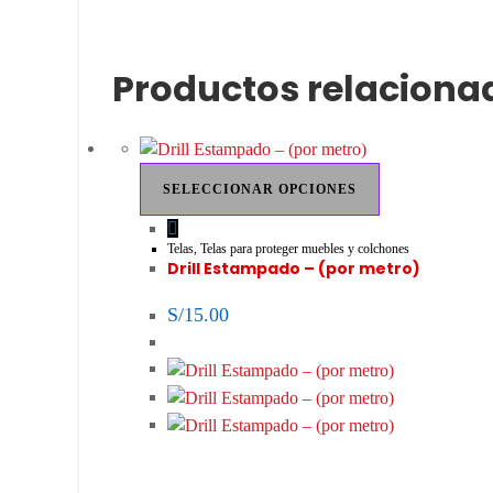
Productos relaciona
Este
SELECCIONAR OPCIONES
producto
tiene
múltiples
Telas
,
Telas para proteger muebles y colchones
Drill Estampado – (por metro)
variantes.
Las
S/
15.00
opciones
se
pueden
elegir
en
la
página
de