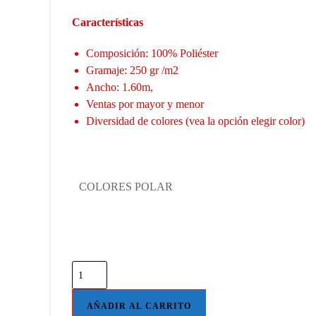
Características
Composición: 100% Poliéster
Gramaje: 250 gr /m2
Ancho: 1.60m,
Ventas por mayor y menor
Diversidad de colores (vea la opción elegir color)
COLORES POLAR
Tela
Polar
(1.60
AÑADIR AL CARRITO
mts