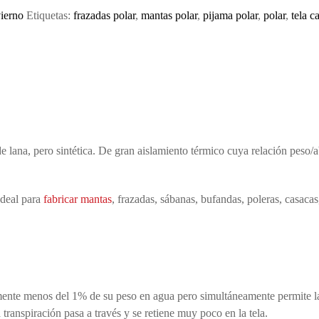
vierno
Etiquetas:
frazadas polar
,
mantas polar
,
pijama polar
,
polar
,
tela c
a de lana, pero sintética. De gran aislamiento térmico cuya relación peso
ela para el frio
Ideal para
fabricar mantas
, frazadas, sábanas, bufandas, poleras, casacas
a para frazadas tela para el frio
la para el frio
ente menos del 1% de su peso en agua pero simultáneamente permite la r
 transpiración pasa a través y se retiene muy poco en la tela.