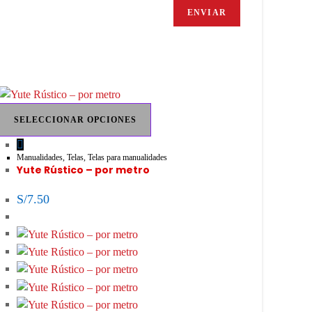
Este
SELECCIONAR OPCIONES
producto
tiene
múltiples
Manualidades
,
Telas
,
Telas para manualidades
Yute Rústico – por metro
variantes.
Las
S/
7.50
opciones
se
pueden
elegir
en
la
página
de