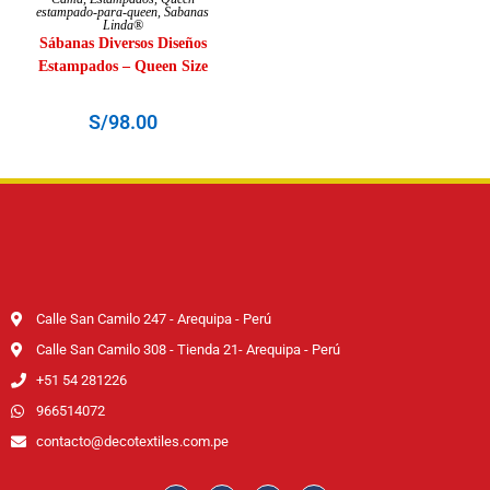
estampado-para-queen
,
Sabanas
Linda®
Sábanas Diversos Diseños
Estampados – Queen Size
S/
98.00
Calle San Camilo 247 - Arequipa - Perú
Calle San Camilo 308 - Tienda 21- Arequipa - Perú
+51 54 281226
966514072
contacto@decotextiles.com.pe