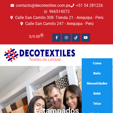
contacto@decotextiles.com.pe
+51 54 281226
966514072
Calle San Camilo 308- Tienda 21 - Arequipa - Perú
Calle San Camilo 247 - Arequipa - Perú​
0
S/
0.00
Cama
Baño
Manualidades
Bebé
Telas
Estampados