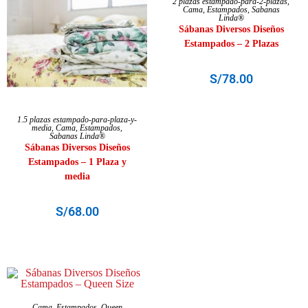
2 plazas estampado-para-2-plazas
,
Cama
,
Estampados
,
Sabanas
Linda®
Sábanas Diversos Diseños
Estampados – 2 Plazas
S/
78.00
SELECCIONAR OPCIONES
1.5 plazas estampado-para-plaza-y-
media
,
Cama
,
Estampados
,
Sabanas Linda®
Sábanas Diversos Diseños
Estampados – 1 Plaza y
media
S/
68.00
SELECCIONAR OPCIONES
Cama
,
Estampados
,
Queen