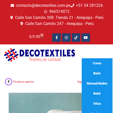
contacto@decotextiles.com.pe
+51 54 281226
966514072
Calle San Camilo 308- Tienda 21 - Arequipa - Perú
Calle San Camilo 247 - Arequipa - Perú​
0
S/
0.00
Cama
Baño
Producto anterior
Siguiente producto
Manualidades
Bebé
🔍
Telas