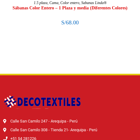
SELECCIONAR OPCIONES
1.5 plaza
,
Cama
,
Color entero
,
Sabanas Linda®
Sábanas Color Entero – 1 Plaza y media (Diferentes Colores)
S/
68.00
Calle San Camilo 247 - Arequipa - Perú
Calle San Camilo 308 - Tienda 21- Arequipa - Perú
+51 54 281226