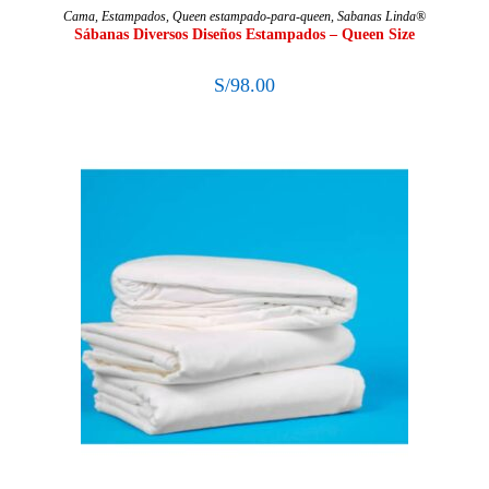
SELECCIONAR OPCIONES
Cama
,
Estampados
,
Queen estampado-para-queen
,
Sabanas Linda®
Sábanas Diversos Diseños Estampados – Queen Size
S/
98.00