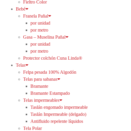
Fieltro Color
Bebé
Franela Pañal
por unidad
por metro
Gasa – Muselina Pañal
por unidad
por metro
Protector colchón Cuna Linda®
Telas
Felpa pesada 100% Algodón
Telas para sabanas
Bramante
Bramante Estampado
Telas impermeables
Taslán engomado impermeable
Taslán Impermeable (delgado)
Antifluido repelente líquidos
Tela Polar