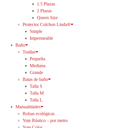
1.5 Plazas
2 Plazas
Queen Size
Protector Colchon Linda®
Simple
Impermeable
Baño
Toallas
Pequeña
Mediana
Grande
Batas de baño
Talla S
Talla M
Talla L
Manualidades
Bolsas ecológicas
Yute Rústico – por metro
Yute Color