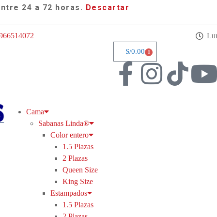
entre 24 a 72 horas.
Descartar
966514072
Lun
S/
0.00
0
Cama
Sabanas Linda®
Color entero
1.5 Plazas
2 Plazas
Queen Size
King Size
Estampados
1.5 Plazas
2 Plazas