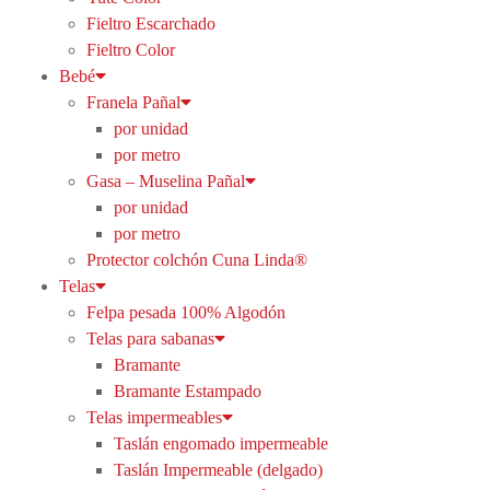
Fieltro Escarchado
Fieltro Color
Bebé
Franela Pañal
por unidad
por metro
Gasa – Muselina Pañal
por unidad
por metro
Protector colchón Cuna Linda®
Telas
Felpa pesada 100% Algodón
Telas para sabanas
Bramante
Bramante Estampado
Telas impermeables
Taslán engomado impermeable
Taslán Impermeable (delgado)