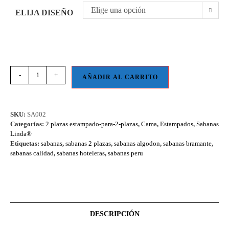
Elige una opción
ELIJA DISEÑO
-
+
AÑADIR AL CARRITO
SKU:
SA002
Categorías:
2 plazas estampado-para-2-plazas
,
Cama
,
Estampados
,
Sabanas
Linda®
Etiquetas:
sabanas
,
sabanas 2 plazas
,
sabanas algodon
,
sabanas bramante
,
sabanas calidad
,
sabanas hoteleras
,
sabanas peru
DESCRIPCIÓN