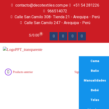
contacto@decotextiles.com.pe
+51 54 281226
966514072
Calle San Camilo 308- Tienda 21 - Arequipa - Perú
Calle San Camilo 247 - Arequipa - Perú​
0
S/
0.00
Cama
Baño
Producto anterior
Siguiente producto
Manualidades
Bebé
Telas