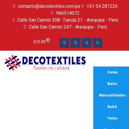
contacto@decotextiles.com.pe
+51 54 281226
966514072
Calle San Camilo 308- Tienda 21 - Arequipa - Perú
Calle San Camilo 247 - Arequipa - Perú​
0
S/
0.00
Cama
Baño
Manualidades
Bebé
Telas
sabanas calidad