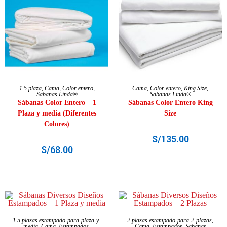
SELECCIONAR OPCIONES
AÑADIR AL CARRITO
1.5 plaza
,
Cama
,
Color entero
,
Cama
,
Color entero
,
King Size
,
Sabanas Linda®
Sabanas Linda®
Sábanas Color Entero – 1
Sábanas Color Entero King
Plaza y media (Diferentes
Size
Colores)
S/
135.00
S/
68.00
SELECCIONAR OPCIONES
SELECCIONAR OPCIONES
1.5 plazas estampado-para-plaza-y-
2 plazas estampado-para-2-plazas
,
media
,
Cama
,
Estampados
,
Cama
,
Estampados
,
Sabanas