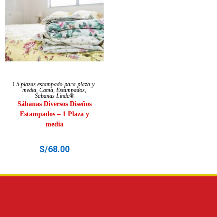
SELECCIONAR OPCIONES
1.5 plazas estampado-para-plaza-y-
media
,
Cama
,
Estampados
,
Sabanas Linda®
Sábanas Diversos Diseños
Estampados – 1 Plaza y
media
S/
68.00