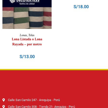
S/
18.00
SELECCIONAR OPCIONES
Lonas
,
Telas
Lona Listada o Lona
Rayada – por metro
S/
13.00
Calle San Camilo 247 - Arequipa - Perú
Calle San Camilo 308 - Tienda 21- Arequipa - Perú