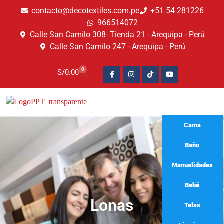
contacto@decotextiles.com.pe
+51 54 281226
966514072
Calle San Camilo 308- Tienda 21 - Arequipa - Perú
Calle San Camilo 247 - Arequipa - Perú​
0
S/
0.00
Cama
Baño
Manualidades
Bebé
Lonas
Telas