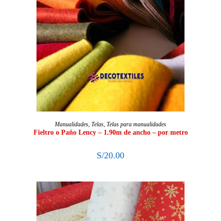
SELECCIONAR OPCIONES
Manualidades
,
Telas
,
Telas para manualidades
Fieltro o Paño Lency – 1.90m de ancho – por metro
S/
20.00