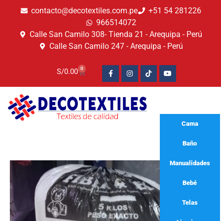
contacto@decotextiles.com.pe
+51 54 281226
966514072
Calle San Camilo 308- Tienda 21 - Arequipa - Perú
Calle San Camilo 247 - Arequipa - Perú​
0
S/
0.00
Cama
Baño
Manualidades
Bebé
🔍
Telas