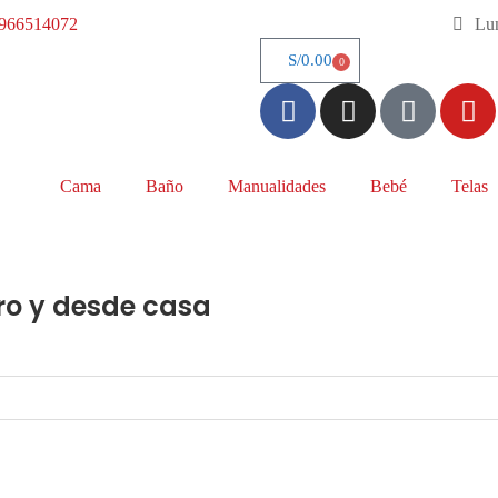
966514072
Lun
S/
0.00
0
Cama
Baño
Manualidades
Bebé
Telas
ro y desde casa