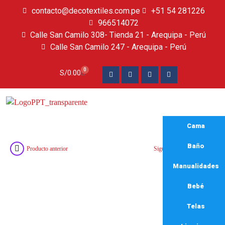
contacto@decotextiles.com.pe
+51 54 281226
966514072
Calle San Camilo 308- Tienda 21 - Arequipa - Perú
Calle San Camilo 247 - Arequipa - Perú​
0
S/
0.00
Cama
Baño
Producto anterior
Siguiente producto
Manualidades
Bebé
Telas