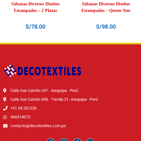
Sábanas Diversos Diseños
Sábanas Diversos Diseños
Estampados – 2 Plazas
Estampados – Queen Size
S/
78.00
S/
98.00
Calle San Camilo 247 - Arequipa - Perú
Calle San Camilo 308 - Tienda 21- Arequipa - Perú
+51 54 281226
966514072
contacto@decotextiles.com.pe