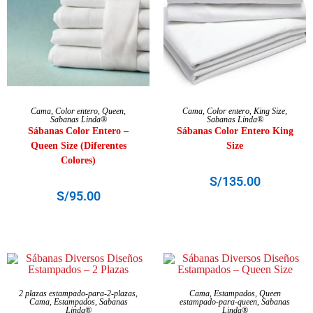
SELECCIONAR OPCIONES
AÑADIR AL CARRITO
Cama
,
Color entero
,
Queen
,
Cama
,
Color entero
,
King Size
,
Sabanas Linda®
Sabanas Linda®
Sábanas Color Entero –
Sábanas Color Entero King
Queen Size (Diferentes
Size
Colores)
S/
135.00
S/
95.00
SELECCIONAR OPCIONES
SELECCIONAR OPCIONES
2 plazas estampado-para-2-plazas
,
Cama
,
Estampados
,
Queen
Cama
,
Estampados
,
Sabanas
estampado-para-queen
,
Sabanas
Linda®
Linda®