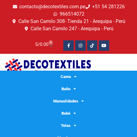
contacto@decotextiles.com.pe
+51 54 281226
966514072
Calle San Camilo 308- Tienda 21 - Arequipa - Perú
Calle San Camilo 247 - Arequipa - Perú​
0
S/
0.00
Cama
Baño
Manualidades
Bebé
Telas
sabanas algodon