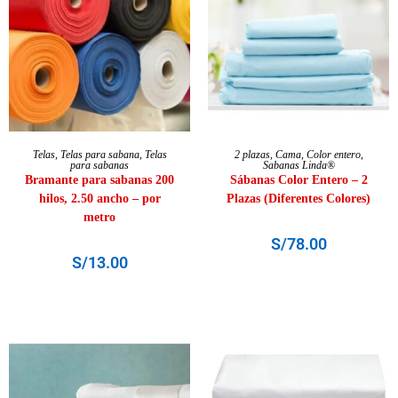
SELECCIONAR OPCIONES
SELECCIONAR OPCIONES
Telas
,
Telas para sabana
,
Telas
2 plazas
,
Cama
,
Color entero
,
para sabanas
Sabanas Linda®
Bramante para sabanas 200
Sábanas Color Entero – 2
hilos, 2.50 ancho – por
Plazas (Diferentes Colores)
metro
S/
78.00
S/
13.00