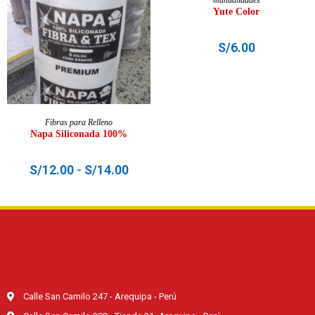
Yute Color
S/
6.00
SELECCIONAR OPCIONES
Fibras para Relleno
Napa Siliconada 100%
S/
12.00
-
S/
14.00
Calle San Camilo 247 - Arequipa - Perú