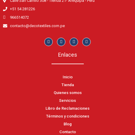
Calle San Camilo 308 - Tienda 21- Arequipa - Perú
+51 54 281226
966514072
contacto@decotextiles.com.pe
Enlaces
Inicio
Tienda
Quienes somos
Servicios
Libro de Reclamaciones
Términos y condiciones
Blog
Contacto