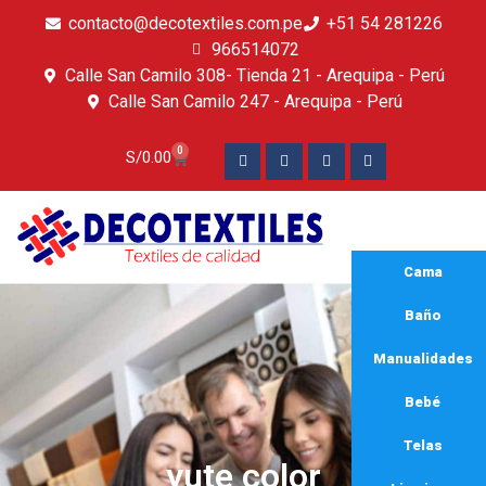
contacto@decotextiles.com.pe
+51 54 281226
966514072
Calle San Camilo 308- Tienda 21 - Arequipa - Perú
Calle San Camilo 247 - Arequipa - Perú​
0
S/
0.00
Cama
Baño
Manualidades
Bebé
Telas
yute color