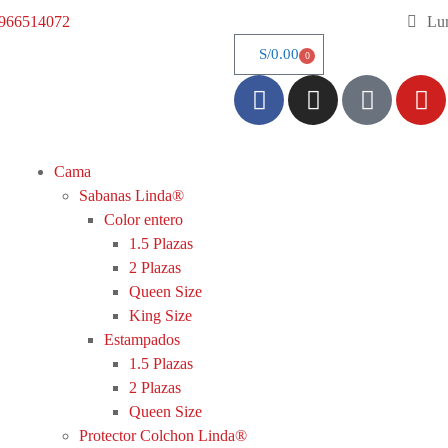
966514072
Lun
S/
0.00
0
Cama
Sabanas Linda®
Color entero
1.5 Plazas
2 Plazas
Queen Size
King Size
Estampados
1.5 Plazas
2 Plazas
Queen Size
Protector Colchon Linda®