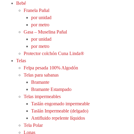
Bebé
Franela Pañal
por unidad
por metro
Gasa – Muselina Pañal
por unidad
por metro
Protector colchón Cuna Linda®
Telas
Felpa pesada 100% Algodón
Telas para sabanas
Bramante
Bramante Estampado
Telas impermeables
Taslán engomado impermeable
Taslán Impermeable (delgado)
Antifluido repelente líquidos
Tela Polar
Lonas