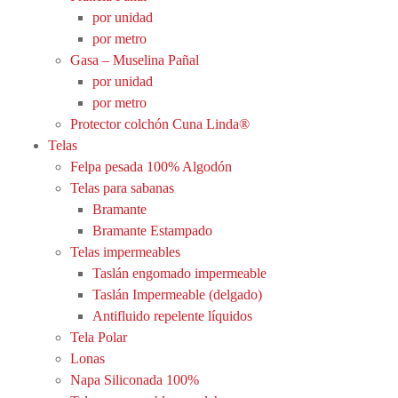
por unidad
por metro
Gasa – Muselina Pañal
por unidad
por metro
Protector colchón Cuna Linda®
Telas
Felpa pesada 100% Algodón
Telas para sabanas
Bramante
Bramante Estampado
Telas impermeables
Taslán engomado impermeable
Taslán Impermeable (delgado)
Antifluido repelente líquidos
Tela Polar
Lonas
Napa Siliconada 100%