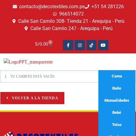
contacto@decotextiles.com.pe
+51 54 281226
966514072
Calle San Camilo 308- Tienda 21 - Arequipa - Perú
Calle San Camilo 247 - Arequipa - Perú​
0
S/
0.00
Cama
TU CARRITO ESTÁ VACÍO.
Baño
VOLVER A LA TIENDA
Manualidades
Bebé
Telas