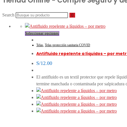
Tienda Online - Compre Seguro y d
Search
Este
Seleccionar opciones
producto
Telas
,
Telas protección sanitaria COVID
tiene
Antifluido repelente a líquidos – por met
múltiples
variantes.
S/
12.00
Las
opciones
El antifluido es un textil protector que repele líqu
se
termine manchada o contaminada por salpicadura de 
pueden
elegir
en
la
página
de