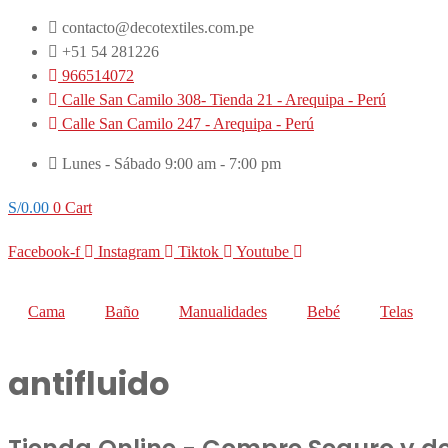
Ir
contacto@decotextiles.com.pe
al
+51 54 281226
contenido
966514072
Calle San Camilo 308- Tienda 21 - Arequipa - Perú
Calle San Camilo 247 - Arequipa - Perú​
Lunes - Sábado 9:00 am - 7:00 pm
S/
0.00
0
Cart
Facebook-f
Instagram
Tiktok
Youtube
Cama
Baño
Manualidades
Bebé
Telas
antifluido