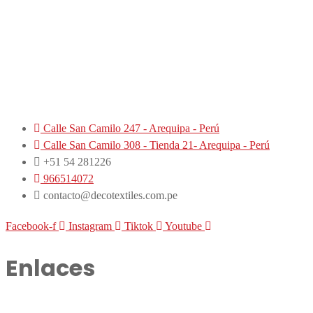
producto
Calle San Camilo 247 - Arequipa - Perú
Calle San Camilo 308 - Tienda 21- Arequipa - Perú
+51 54 281226
966514072
contacto@decotextiles.com.pe
Facebook-f
Instagram
Tiktok
Youtube
Enlaces