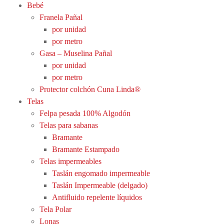
Bebé
Franela Pañal
por unidad
por metro
Gasa – Muselina Pañal
por unidad
por metro
Protector colchón Cuna Linda®
Telas
Felpa pesada 100% Algodón
Telas para sabanas
Bramante
Bramante Estampado
Telas impermeables
Taslán engomado impermeable
Taslán Impermeable (delgado)
Antifluido repelente líquidos
Tela Polar
Lonas