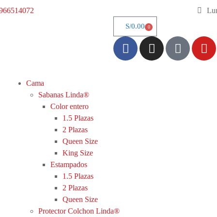
966514072
Lun
S/
0.00
0
Cama
Sabanas Linda®
Color entero
1.5 Plazas
2 Plazas
Queen Size
King Size
Estampados
1.5 Plazas
2 Plazas
Queen Size
Protector Colchon Linda®