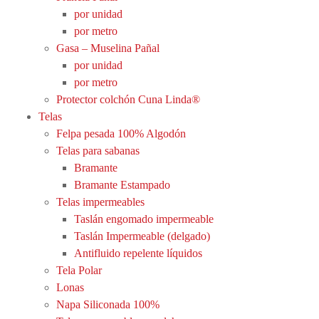
por unidad
por metro
Gasa – Muselina Pañal
por unidad
por metro
Protector colchón Cuna Linda®
Telas
Felpa pesada 100% Algodón
Telas para sabanas
Bramante
Bramante Estampado
Telas impermeables
Taslán engomado impermeable
Taslán Impermeable (delgado)
Antifluido repelente líquidos
Tela Polar
Lonas
Napa Siliconada 100%