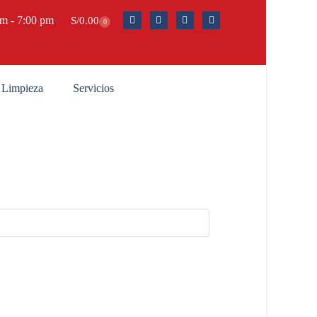
am - 7:00 pm
S/
0.00
0
Limpieza
Servicios