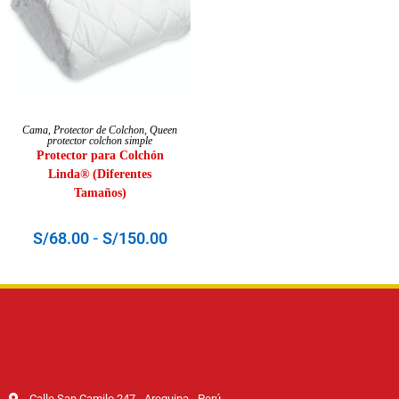
SELECCIONAR OPCIONES
Cama
,
Protector de Colchon
,
Queen
protector colchon simple
Protector para Colchón
Linda® (Diferentes
Tamaños)
S/
68.00
-
S/
150.00
Calle San Camilo 247 - Arequipa - Perú