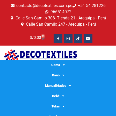
contacto@decotextiles.com.pe
+51 54 281226
966514072
Calle San Camilo 308- Tienda 21 - Arequipa - Perú
Calle San Camilo 247 - Arequipa - Perú​
0
S/
0.00
Cama
Baño
Manualidades
Bebé
Telas
felpa algodon