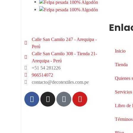
Enla
Calle San Camilo 247 - Arequipa -
Perú
Inicio
Calle San Camilo 308 - Tienda 21-
Arequipa - Perú
Tienda
+51 54 281226
966514072
Quienes 
contacto@decotextiles.com.pe
Servicios
Libro de
Términos
Blog