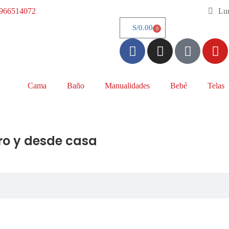
966514072
Lun
S/
0.00
0
Cama
Baño
Manualidades
Bebé
Telas
ro y desde casa