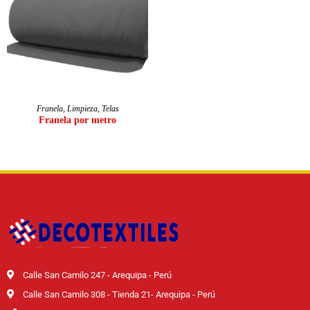
LEER MÁS
Franela
,
Limpieza
,
Telas
Franela por metro
Calle San Camilo 247 - Arequipa - Perú
Calle San Camilo 308 - Tienda 21- Arequipa - Perú