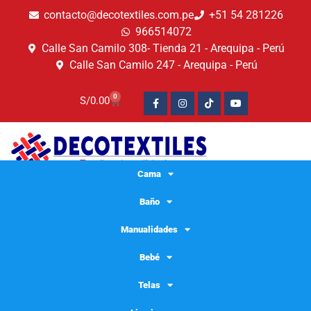
contacto@decotextiles.com.pe
+51 54 281226
966514072
Calle San Camilo 308- Tienda 21 - Arequipa - Perú
Calle San Camilo 247 - Arequipa - Perú​
0
S/
0.00
Cama
Baño
Manualidades
Bebé
Telas
franela algodon para limpieza