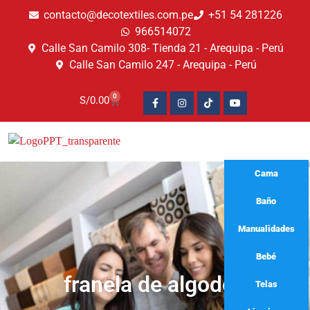
contacto@decotextiles.com.pe
+51 54 281226
966514072
Calle San Camilo 308- Tienda 21 - Arequipa - Perú
Calle San Camilo 247 - Arequipa - Perú​
0
S/
0.00
Cama
Baño
Manualidades
Bebé
franela de algodón
Telas