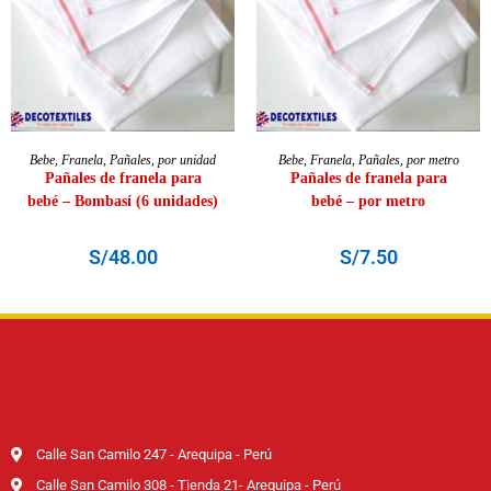
AÑADIR AL CARRITO
AÑADIR AL CARRITO
Bebe
,
Franela
,
Pañales
,
por unidad
Bebe
,
Franela
,
Pañales
,
por metro
Pañales de franela para
Pañales de franela para
bebé – Bombasí (6 unidades)
bebé – por metro
S/
48.00
S/
7.50
Calle San Camilo 247 - Arequipa - Perú
Calle San Camilo 308 - Tienda 21- Arequipa - Perú