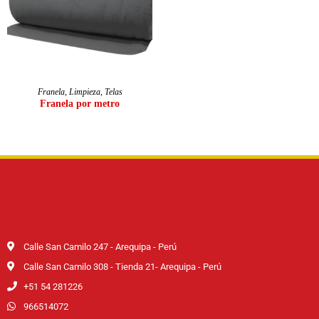
LEER MÁS
Franela
,
Limpieza
,
Telas
Franela por metro
Calle San Camilo 247 - Arequipa - Perú
Calle San Camilo 308 - Tienda 21- Arequipa - Perú
+51 54 281226
966514072