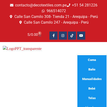
contacto@decotextiles.com.pe
+51 54 281226
966514072
Calle San Camilo 308- Tienda 21 - Arequipa - Perú
Calle San Camilo 247 - Arequipa - Perú​
0
S/
0.00
Cama
Baño
Manualidades
Bebé
franela ñusta
Telas