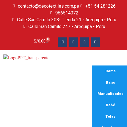
contacto@decotextiles.com.pe
+51 54 281226
966514072
Calle San Camilo 308- Tienda 21 - Arequipa - Perú
Calle San Camilo 247 - Arequipa - Perú​
0
S/
0.00
Cama
Baño
Manualidades
Bebé
Fundas pesadas
Telas