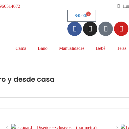
966514072
Lun
0
S/
0.00
Cama
Baño
Manualidades
Bebé
Telas
ro y desde casa