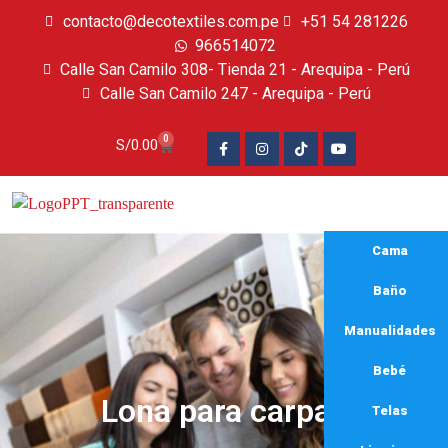
contacto@decotextiles.com.pe
+51 54 281226
966514072
Calle San Camilo 308- Tienda 21 - Arequipa - Perú
Calle San Camilo 247 - Arequipa - Perú​
0
S/
0.00
Cama
Baño
Manualidades
Bebé
Lona para carpas
Telas