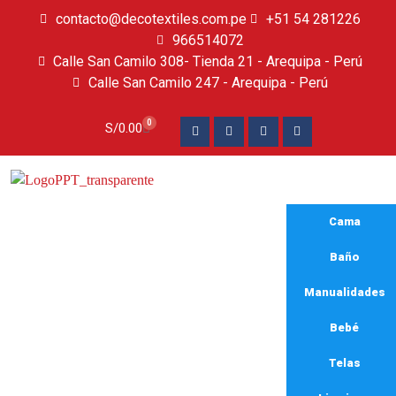
contacto@decotextiles.com.pe
+51 54 281226
966514072
Calle San Camilo 308- Tienda 21 - Arequipa - Perú
Calle San Camilo 247 - Arequipa - Perú​
0
S/
0.00
Cama
Baño
Manualidades
Bebé
Lona para toldera
Telas