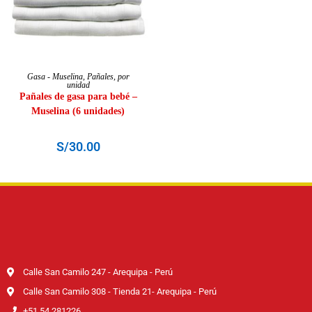
AÑADIR AL CARRITO
Gasa - Muselina
,
Pañales
,
por
unidad
Pañales de gasa para bebé –
Muselina (6 unidades)
S/
30.00
Calle San Camilo 247 - Arequipa - Perú
Calle San Camilo 308 - Tienda 21- Arequipa - Perú
+51 54 281226