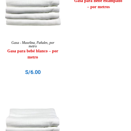
Gasa para Bebé estampado
– por metros
AÑADIR AL CARRITO
Gasa - Muselina
,
Pañales
,
por
metro
Gasa para bebé blanco – por
metro
S/
6.00