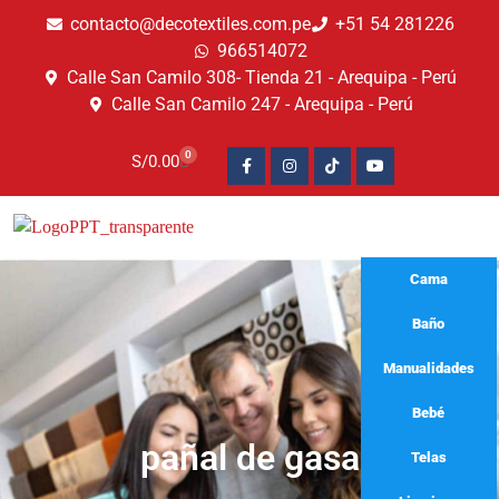
contacto@decotextiles.com.pe
+51 54 281226
966514072
Calle San Camilo 308- Tienda 21 - Arequipa - Perú
Calle San Camilo 247 - Arequipa - Perú​
0
S/
0.00
Cama
Baño
Manualidades
Bebé
pañal de gasa
Telas