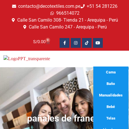
contacto@decotextiles.com.pe
+51 54 281226
966514072
Calle San Camilo 308- Tienda 21 - Arequipa - Perú
Calle San Camilo 247 - Arequipa - Perú​
0
S/
0.00
Cama
Baño
Manualidades
Bebé
pañales de franela
Telas