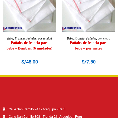
AÑADIR AL CARRITO
AÑADIR AL CARRITO
Bebe
,
Franela
,
Pañales
,
por unidad
Bebe
,
Franela
,
Pañales
,
por metro
Pañales de franela para
Pañales de franela para
bebé – Bombasí (6 unidades)
bebé – por metro
S/
48.00
S/
7.50
Calle San Camilo 247 - Arequipa - Perú
Calle San Camilo 308 - Tienda 21- Arequipa - Perú