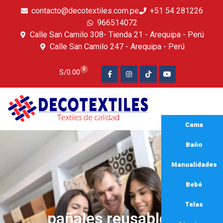
contacto@decotextiles.com.pe
+51 54 281226
966514072
Calle San Camilo 308- Tienda 21 - Arequipa - Perú
Calle San Camilo 247 - Arequipa - Perú​
0
S/
0.00
Cama
Baño
Manualidades
Bebé
Telas
pañales reusables