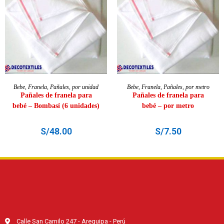
AÑADIR AL CARRITO
AÑADIR AL CARRITO
Bebe
,
Franela
,
Pañales
,
por unidad
Bebe
,
Franela
,
Pañales
,
por metro
Pañales de franela para
Pañales de franela para
bebé – Bombasí (6 unidades)
bebé – por metro
S/
48.00
S/
7.50
Calle San Camilo 247 - Arequipa - Perú