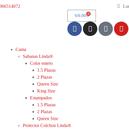
966514072
Lun
0
S/
0.00
Cama
Sabanas Linda®
Color entero
1.5 Plazas
2 Plazas
Queen Size
King Size
Estampados
1.5 Plazas
2 Plazas
Queen Size
Protector Colchon Linda®