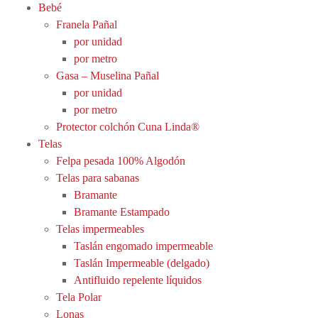
Bebé
Franela Pañal
por unidad
por metro
Gasa – Muselina Pañal
por unidad
por metro
Protector colchón Cuna Linda®
Telas
Felpa pesada 100% Algodón
Telas para sabanas
Bramante
Bramante Estampado
Telas impermeables
Taslán engomado impermeable
Taslán Impermeable (delgado)
Antifluido repelente líquidos
Tela Polar
Lonas