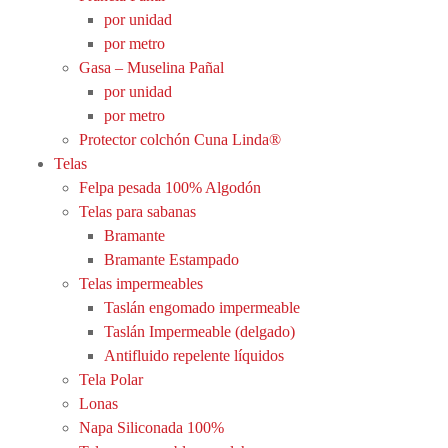
por unidad
por metro
Gasa – Muselina Pañal
por unidad
por metro
Protector colchón Cuna Linda®
Telas
Felpa pesada 100% Algodón
Telas para sabanas
Bramante
Bramante Estampado
Telas impermeables
Taslán engomado impermeable
Taslán Impermeable (delgado)
Antifluido repelente líquidos
Tela Polar
Lonas
Napa Siliconada 100%