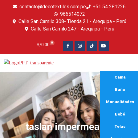
contacto@decotextiles.com.pe
+51 54 281226
966514072
Calle San Camilo 308- Tienda 21 - Arequipa - Perú
Calle San Camilo 247 - Arequipa - Perú​
0
S/
0.00
Cama
Baño
Manualidades
Bebé
taslan impermeable
Telas