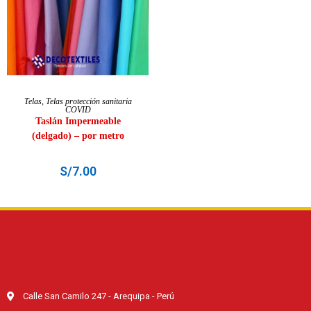
SELECCIONAR OPCIONES
Telas
,
Telas protección sanitaria
COVID
Taslán Impermeable
(delgado) – por metro
S/
7.00
Calle San Camilo 247 - Arequipa - Perú