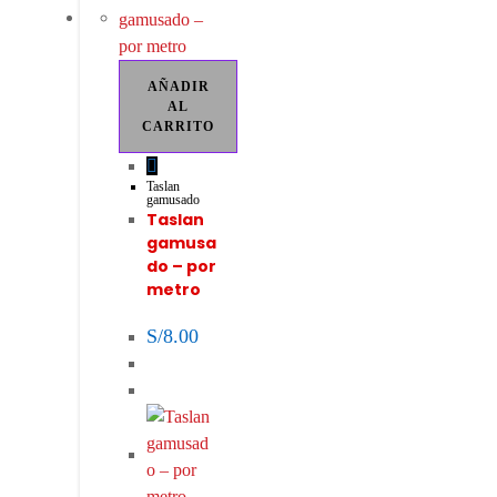
AÑADIR
AL
CARRITO
Taslan
gamusado
Taslan
gamusa
do – por
metro
S/
8.00