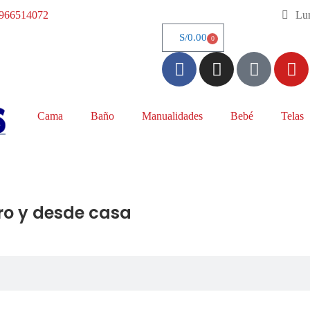
966514072
Lun
S/
0.00
0
Cama
Baño
Manualidades
Bebé
Telas
ro y desde casa