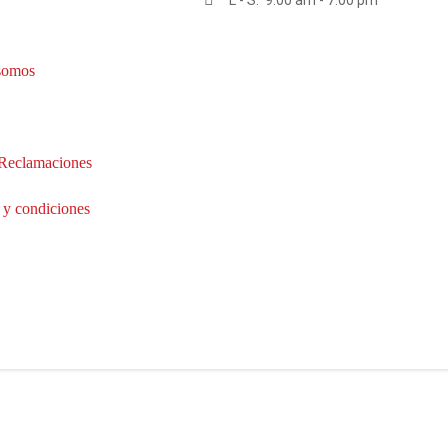
L - S: 9:00 am - 7:00 pm
somos
 Reclamaciones
 y condiciones