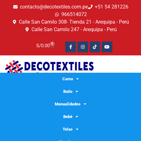
contacto@decotextiles.com.pe
+51 54 281226
966514072
Calle San Camilo 308- Tienda 21 - Arequipa - Perú
Calle San Camilo 247 - Arequipa - Perú​
0
S/
0.00
Cama
Baño
Manualidades
Bebé
Telas
Tela gabardina resistente