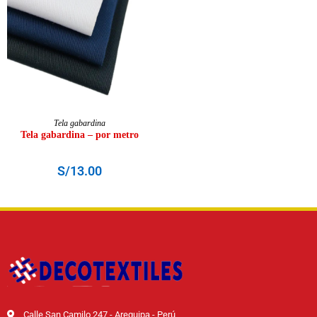
AÑADIR AL CARRITO
Tela gabardina
Tela gabardina – por metro
S/
13.00
Calle San Camilo 247 - Arequipa - Perú