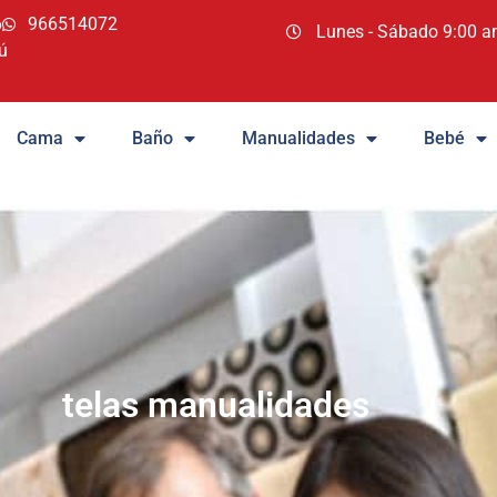
6
966514072
Lunes - Sábado 9:00 a
ú
Cama
Baño
Manualidades
Bebé
telas manualidades