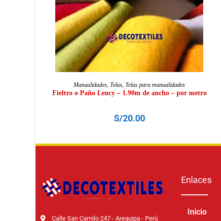
SELECCIONAR OPCIONES
Manualidades
,
Telas
,
Telas para manualidades
Fieltro o Paño Lency – 1.90m de ancho – por metro
S/
20.00
Enlaces
Inicio
Calle San Camilo 247 - Arequipa - Perú