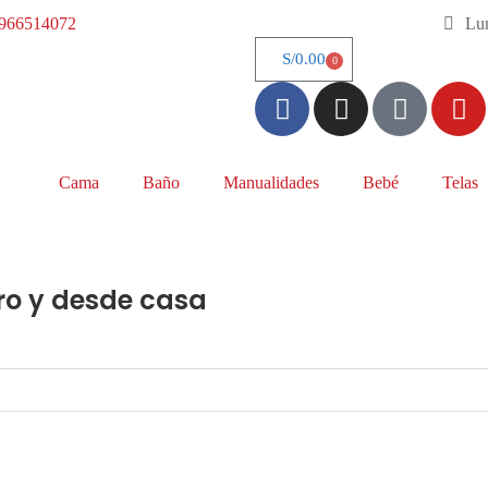
966514072
Lun
S/
0.00
0
Cama
Baño
Manualidades
Bebé
Telas
ro y desde casa