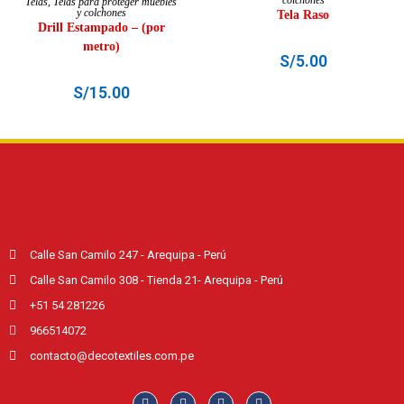
Telas
,
Telas para proteger muebles
y colchones
Tela Raso
Drill Estampado – (por
metro)
S/
5.00
S/
15.00
Calle San Camilo 247 - Arequipa - Perú
Calle San Camilo 308 - Tienda 21- Arequipa - Perú
+51 54 281226
966514072
contacto@decotextiles.com.pe