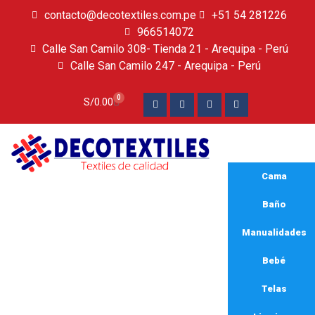
contacto@decotextiles.com.pe
+51 54 281226
966514072
Calle San Camilo 308- Tienda 21 - Arequipa - Perú
Calle San Camilo 247 - Arequipa - Perú​
0
S/
0.00
Cama
Baño
Manualidades
Bebé
Telas
yakar