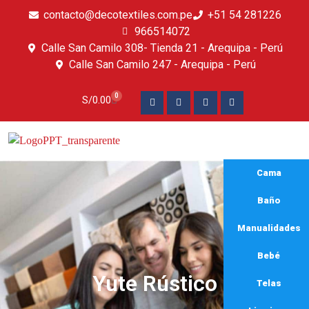
contacto@decotextiles.com.pe
+51 54 281226
966514072
Calle San Camilo 308- Tienda 21 - Arequipa - Perú
Calle San Camilo 247 - Arequipa - Perú​
0
S/
0.00
Cama
Baño
Manualidades
Bebé
Yute Rústico
Telas