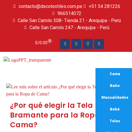
contacto@decotextiles.com.pe
+51 54 281226
966514072
Calle San Camilo 308- Tienda 21 - Arequipa - Perú
Calle San Camilo 247 - Arequipa - Perú​
0
S/
0.00
Cama
Baño
Manualidades
¿Por qué elegir la Tela
Bebé
Bramante para la Ropa de
Telas
Cama?