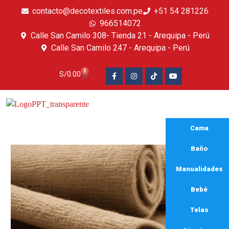
contacto@decotextiles.com.pe
+51 54 281226
966514072
Calle San Camilo 308- Tienda 21 - Arequipa - Perú
Calle San Camilo 247 - Arequipa - Perú​
0
S/
0.00
Cama
Baño
Manualidades
Bebé
Telas