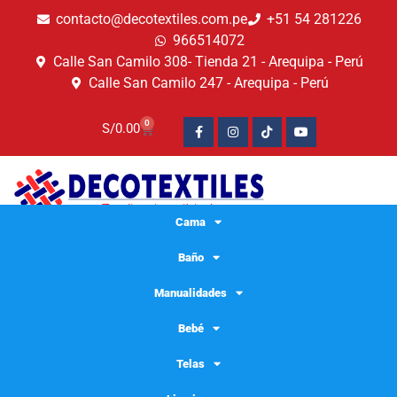
contacto@decotextiles.com.pe
+51 54 281226
966514072
Calle San Camilo 308- Tienda 21 - Arequipa - Perú
Calle San Camilo 247 - Arequipa - Perú​
0
S/
0.00
Cama
Baño
Manualidades
Bebé
Telas
Microfibra para limpieza