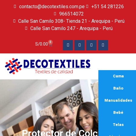
contacto@decotextiles.com.pe
+51 54 281226
966514072
Calle San Camilo 308- Tienda 21 - Arequipa - Perú
Calle San Camilo 247 - Arequipa - Perú​
0
S/
0.00
Cama
Baño
Manualidades
Bebé
Telas
Protector de Colchon