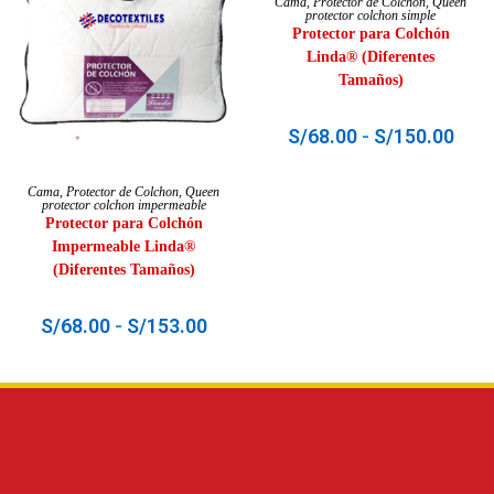
Cama
,
Protector de Colchon
,
Queen
protector colchon simple
Protector para Colchón
Linda® (Diferentes
Tamaños)
S/
68.00
-
S/
150.00
SELECCIONAR OPCIONES
Cama
,
Protector de Colchon
,
Queen
protector colchon impermeable
Protector para Colchón
Impermeable Linda®
(Diferentes Tamaños)
S/
68.00
-
S/
153.00