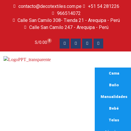
contacto@decotextiles.com.pe
+51 54 281226
966514072
Calle San Camilo 308- Tienda 21 - Arequipa - Perú
Calle San Camilo 247 - Arequipa - Perú​
0
S/
0.00
Cama
Baño
Manualidades
Bebé
Tela casimir cardif
Telas