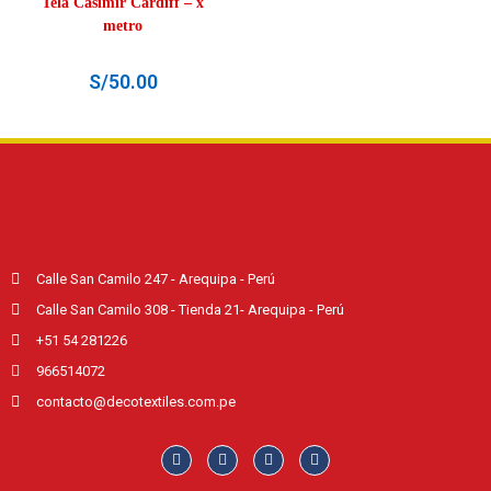
Tela Casimir Cardiff – x
metro
S/
50.00
Calle San Camilo 247 - Arequipa - Perú
Calle San Camilo 308 - Tienda 21- Arequipa - Perú
+51 54 281226
966514072
contacto@decotextiles.com.pe