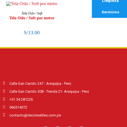
Limpieza
AÑADIR AL CARRITO
Servicios
Tela Oslo / Soft
Tela Oslo / Soft por metro
S/
13.00
Calle San Camilo 247 - Arequipa - Perú
Calle San Camilo 308 - Tienda 21- Arequipa - Perú
+51 54 281226
966514072
contacto@decotextiles.com.pe