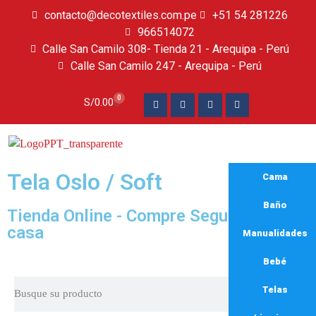
contacto@decotextiles.com.pe
+51 54 281226
966514072
Calle San Camilo 308- Tienda 21 - Arequipa - Perú
Calle San Camilo 247 - Arequipa - Perú​
0
S/
0.00
Tela Oslo / Soft
Cama
Baño
Tienda Online - Compre Seguro y desde
casa
Manualidades
Bebé
Telas