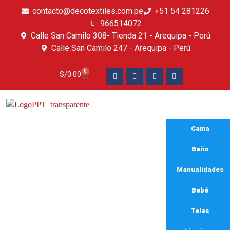
contacto@decotextiles.com.pe
+51 54 281226
966514072
Calle San Camilo 308- Tienda 21 - Arequipa - Perú
Calle San Camilo 247 - Arequipa - Perú​
0
S/
0.00
Cama
Baño
Manualidades
Bebé
Frazadas abrigadoras
Telas