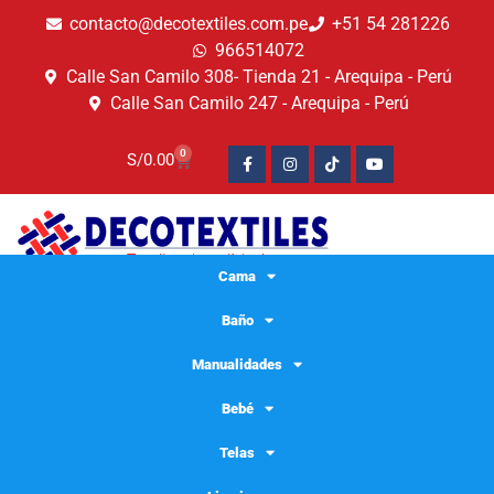
contacto@decotextiles.com.pe
+51 54 281226
966514072
Calle San Camilo 308- Tienda 21 - Arequipa - Perú
Calle San Camilo 247 - Arequipa - Perú​
0
S/
0.00
Cama
Baño
Manualidades
Bebé
Telas
Microfibra para limpieza